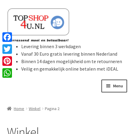
Ga
Ga
door
naar
naar
de
navigatie
inhoud
Levering binnen 3 werkdagen
F
Vanaf 30 Euro gratis levering binnen Nederland
a
T
Binnen 14 dagen mogelijkheid om te retourneren
c
w
Veilig en gemakkelijk online betalen met iDEAL
P
e
i
i
W
b
Menu
t
n
h
o
t
t
Home
a
o
e
Home
Winkel
Pagina 2
e
t
k
Subme
r
Producten
r
s
uitvou
Winkel
e
A
Winkelmand