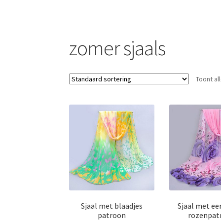
s
p
t
p
zomer sjaals
Toont al
Sjaal met blaadjes
Sjaal met e
patroon
rozenpat