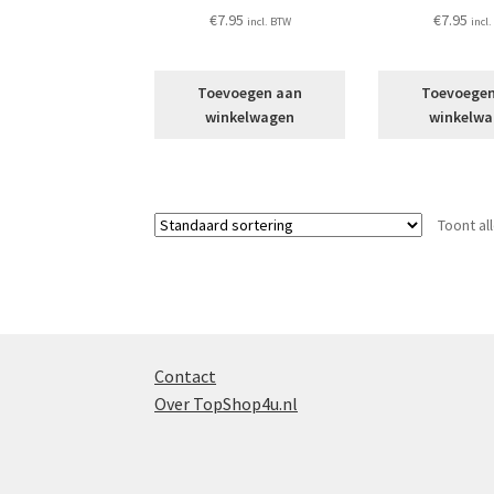
€
7.95
€
7.95
incl. BTW
incl
Toevoegen aan
Toevoege
winkelwagen
winkelw
Toont al
Contact
Over TopShop4u.nl