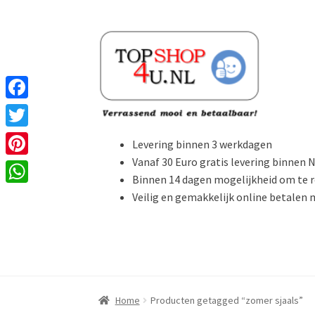
Ga
Ga
door
naar
naar
de
navigatie
inhoud
F
a
T
Levering binnen 3 werkdagen
c
w
Vanaf 30 Euro gratis levering binnen 
P
e
Binnen 14 dagen mogelijkheid om te 
i
i
W
Veilig en gemakkelijk online betalen
b
t
n
h
o
t
t
a
o
e
e
t
k
r
r
s
Home
Producten getagged “zomer sjaals”
e
A