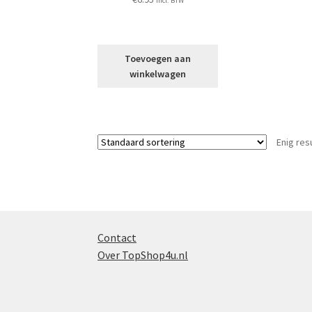
incl. BTW
Toevoegen aan
winkelwagen
Enig res
Contact
Over TopShop4u.nl