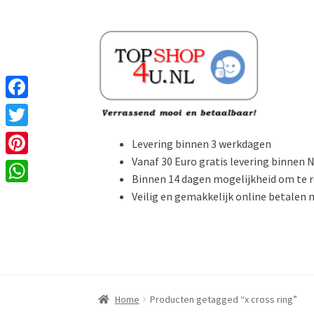
Ga
Ga
door
naar
naar
de
navigatie
inhoud
F
a
T
Levering binnen 3 werkdagen
c
w
Vanaf 30 Euro gratis levering binnen 
P
e
Binnen 14 dagen mogelijkheid om te 
i
i
W
Veilig en gemakkelijk online betalen
b
t
n
h
o
t
t
a
o
e
e
t
k
r
r
s
Home
Producten getagged “x cross ring”
e
A