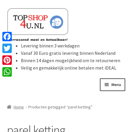
Ga
Ga
door
naar
naar
de
navigatie
inhoud
Levering binnen 3 werkdagen
F
Vanaf 30 Euro gratis levering binnen Nederland
a
T
Binnen 14 dagen mogelijkheid om te retourneren
c
w
Veilig en gemakkelijk online betalen met iDEAL
P
e
i
i
W
b
Menu
t
n
h
o
t
t
Home
a
o
e
Home
Producten getagged “parel ketting”
e
t
k
Subme
r
Producten
r
s
uitvou
parel ketting
e
A
Winkelmand