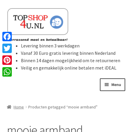
Ga
Ga
door
naar
naar
de
navigatie
inhoud
Levering binnen 3 werkdagen
F
Vanaf 30 Euro gratis levering binnen Nederland
a
T
Binnen 14 dagen mogelijkheid om te retourneren
c
w
Veilig en gemakkelijk online betalen met iDEAL
P
e
i
i
W
b
Menu
t
n
h
o
t
t
Home
a
o
e
Home
Producten getagged “mooie armband”
e
t
k
Subme
r
Producten
r
s
uitvou
mooie armband
e
A
Winkelmand