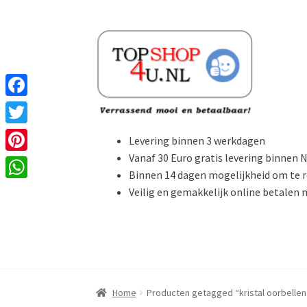
Ga
Ga
door
naar
naar
de
navigatie
inhoud
F
a
T
Levering binnen 3 werkdagen
c
w
Vanaf 30 Euro gratis levering binnen 
P
e
Binnen 14 dagen mogelijkheid om te 
i
i
W
Veilig en gemakkelijk online betalen
b
t
n
h
o
t
t
a
o
e
e
t
k
r
r
s
Home
Producten getagged “kristal oorbellen
e
A