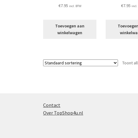
€
7.95
€
7.95
incl. BTW
incl
Toevoegen aan
Toevoege
winkelwagen
winkelw
Toont al
Contact
Over TopShop4u.nl