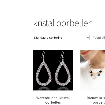
s
p
t
p
kristal oorbellen
Toont al
Waterdruppel kristal
Blauwe kris
oorbellen
oorbel