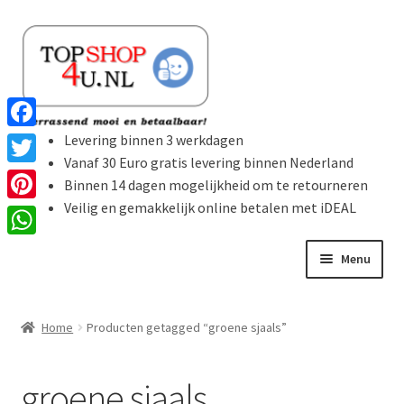
Ga
Ga
door
naar
naar
de
navigatie
inhoud
Levering binnen 3 werkdagen
F
Vanaf 30 Euro gratis levering binnen Nederland
a
T
Binnen 14 dagen mogelijkheid om te retourneren
c
w
Veilig en gemakkelijk online betalen met iDEAL
P
e
i
i
W
b
Menu
t
n
h
o
t
t
Home
a
o
e
Home
Producten getagged “groene sjaals”
e
t
k
Subme
r
Producten
r
s
uitvou
groene sjaals
e
A
Winkelmand